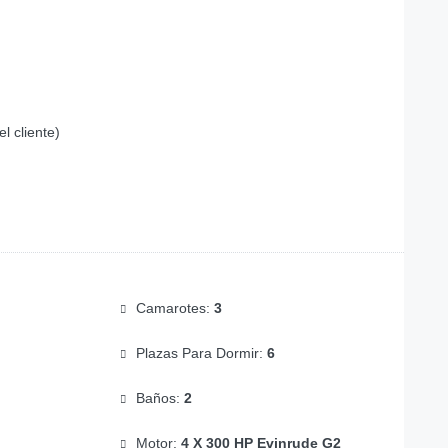
l cliente)
Camarotes:
3
Plazas Para Dormir:
6
Baños:
2
Motor:
4 X 300 HP Evinrude G2