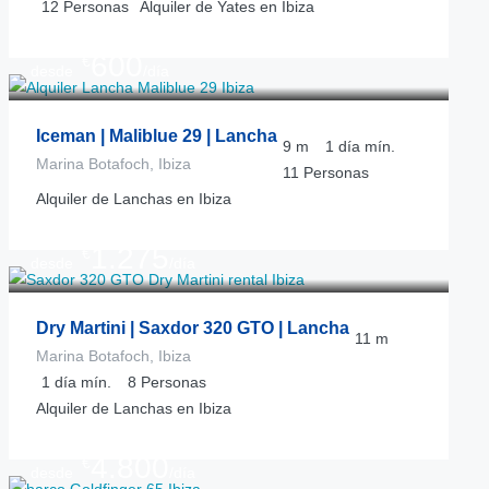
12
Personas
Alquiler de Yates en Ibiza
600
€
desde
/día
Iceman | Maliblue 29 | Lancha
9
m
1 día
mín.
Marina Botafoch, Ibiza
11
Personas
Alquiler de Lanchas en Ibiza
1.275
€
desde
/día
Dry Martini | Saxdor 320 GTO | Lancha
11
m
Marina Botafoch, Ibiza
1 día
mín.
8
Personas
Alquiler de Lanchas en Ibiza
4.800
€
desde
/día