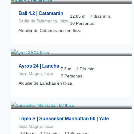
Bali 4.2 | Catamarán
12.85
m
7 días
mín.
Badia de Talamanca, Ibiza
10
Personas
Alquiler de Catamaranes en Ibiza
575
€
desde
/día
Ayros 24 | Lancha
7.5
m
1 Día
mín.
Ibiza Magna, Ibiza
7
Personas
Alquiler de Lanchas en Ibiza
2.250
€
desde
/día
Triple S | Sunseeker Manhattan 60 | Yate
Ibiza Magna, Ibiza
18.65
m
1 Día
mín.
10
Personas