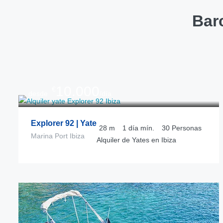
Barc
10.000
€
desde
/día
Explorer 92 | Yate
28
m
1 día
mín.
30
Personas
Marina Port Ibiza
Alquiler de Yates en Ibiza