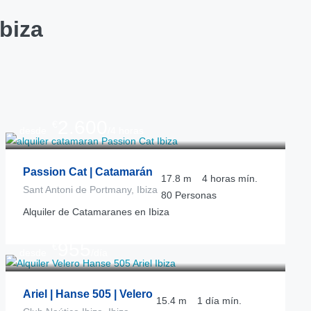
Ibiza
2.600
€
desde
/4 horas
Passion Cat | Catamarán
17.8
m
4 horas
mín.
Sant Antoni de Portmany, Ibiza
80
Personas
Alquiler de Catamaranes en Ibiza
955
€
desde
/día
Ariel | Hanse 505 | Velero
15.4
m
1 día
mín.