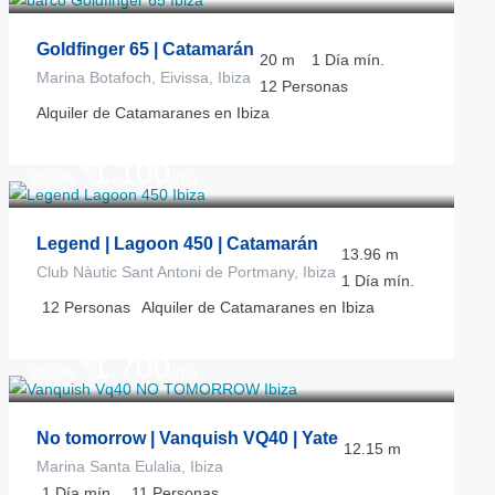
Goldfinger 65 | Catamarán
20
m
1 Día
mín.
Marina Botafoch, Eivissa, Ibiza
12
Personas
Alquiler de Catamaranes en Ibiza
1.100
€
desde
/día
Legend | Lagoon 450 | Catamarán
13.96
m
Club Nàutic Sant Antoni de Portmany, Ibiza
1 Día
mín.
12
Personas
Alquiler de Catamaranes en Ibiza
1.700
€
desde
/día
No tomorrow | Vanquish VQ40 | Yate
12.15
m
Marina Santa Eulalia, Ibiza
1 Día
mín.
11
Personas