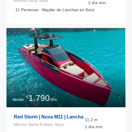
Marina Ibiza, Ibiza
1 día
mín.
11
Personas
Alquiler de Lanchas en Ibiza
1.790
€
desde
/día
Red Storm | Nuva M11 | Lancha
11.2
m
Marina Santa Eulalia, Ibiza
1 día
mín.