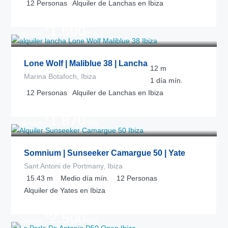
12
Personas
Alquiler de Lanchas en Ibiza
1.600
€
desde
/día
Lone Wolf | Maliblue 38 | Lancha
12
m
Marina Botafoch, Ibiza
1 día
mín.
12
Personas
Alquiler de Lanchas en Ibiza
1.870
€
desde
/día
Somnium | Sunseeker Camargue 50 | Yate
Sant Antoni de Portmany, Ibiza
15.43
m
Medio día
mín.
12
Personas
Alquiler de Yates en Ibiza
2.500
€
desde
/día