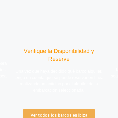
Verifique la Disponibilidad y
Reserve
para
tes
f
Una vez que haya decidido qué barco alquilar,
esea
seg
tenga en cuenta que se puede reservar en línea
realizando un anticipo por el alquiler de la
embarcación seleccionada.
Ver todos los barcos en Ibiza