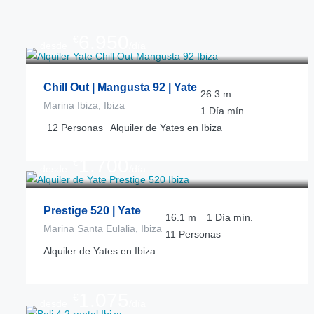
6.950
€
desde
/día
Chill Out | Mangusta 92 | Yate
26.3
m
Marina Ibiza, Ibiza
1 Día
mín.
12
Personas
Alquiler de Yates en Ibiza
1.700
€
desde
/día
Prestige 520 | Yate
16.1
m
1 Día
mín.
Marina Santa Eulalia, Ibiza
11
Personas
Alquiler de Yates en Ibiza
1.075
€
desde
/día