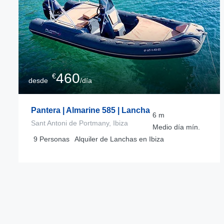
460
€
desde
/día
Pantera | Almarine 585 | Lancha
6
m
Sant Antoni de Portmany, Ibiza
Medio día
mín.
9
Personas
Alquiler de Lanchas en Ibiza