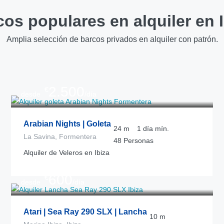
os populares en alquiler en 
Amplia selección de barcos privados en alquiler con patrón.
2.500
€
desde
/día
Arabian Nights | Goleta
24
m
1 día
mín.
La Savina, Formentera
48
Personas
Alquiler de Veleros en Ibiza
600
€
desde
/día
Atari | Sea Ray 290 SLX | Lancha
10
m