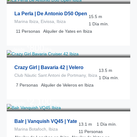
La Perla | De Antonio D50 Open
15.5
m
Marina Ibiza, Eivissa, Ibiza
1 Día
mín.
11
Personas
Alquiler de Yates en Ibiza
800
€
desde
/día
Crazy Girl | Bavaria 42 | Velero
13.5
m
Club Nàutic Sant Antoni de Portmany, Ibiza
1 Día
mín.
7
Personas
Alquiler de Veleros en Ibiza
2.100
€
desde
/día
Balr | Vanquish VQ45 | Yate
13.1
m
1 Día
mín.
Marina Botafoch, Ibiza
11
Personas