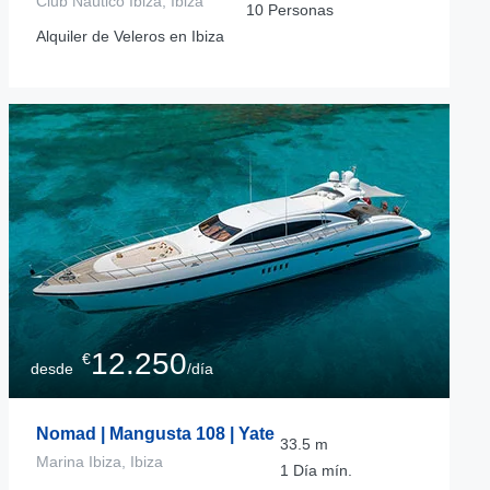
Club Naútico Ibiza, Ibiza
10
Personas
Alquiler de Veleros en Ibiza
12.250
€
desde
/día
Nomad | Mangusta 108 | Yate
33.5
m
Marina Ibiza, Ibiza
1 Día
mín.