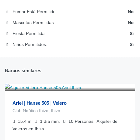
Fumar Está Permitido:
No
Mascotas Permitidas:
No
Fiesta Permitida:
Si
Niños Permitidos:
Si
Barcos similares
€
955
desde
/día
Ariel | Hanse 505 | Velero
Club Naútico Ibiza, Ibiza
15.4
m
1 día
mín.
10
Personas
Alquiler de
Veleros en Ibiza